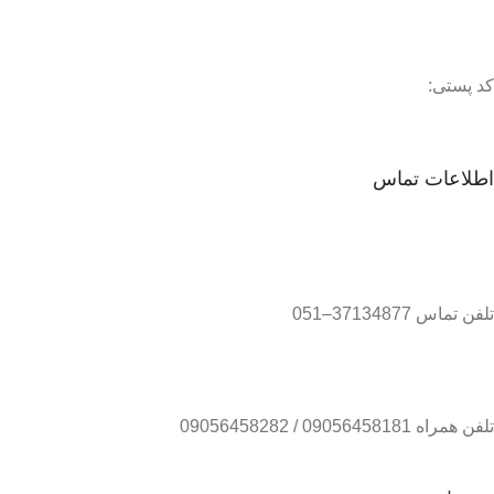
کد پستی:
اطلاعات تماس
تلفن تماس 37134877–051
تلفن همراه 09056458181 / 09056458282