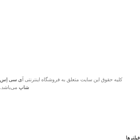
کلیه حقوق این سایت متعلق به فروشگاه اینترنتی آ
ی سی اِس
شاپ
می‌باشد.
تا اطلاع ثانوی لطفا جهت موجودی و قیمت بروز با ما در
تماس باشید 09056458282
فیلترها