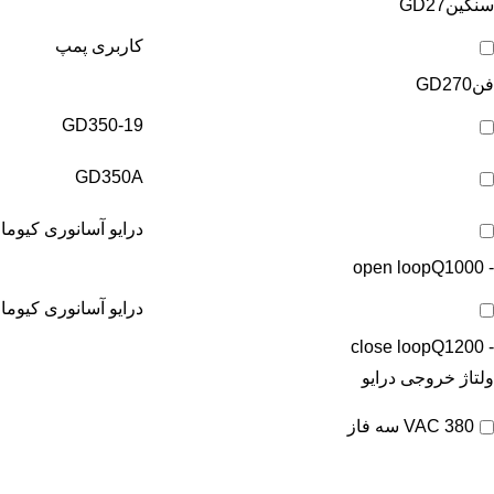
سنگین
GD27
کاربری پمپ
فن
GD270
GD350-19
GD350A
درایو آسانوری کیوما
Q1000
- open loop
درایو آسانوری کیوما
Q1200
- close loop
ولتاژ خروجی درایو
380 VAC سه فاز