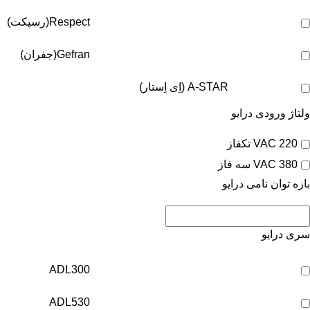
Respect(رسپکت)
Gefran(جفران)
A-STAR (اِی اِستار)
ولتاژ ورودی درایو
220 VAC تکفاز
380 VAC سه فاز
بازه توان نامی درایو
سری درایو
ADL300
ADL530