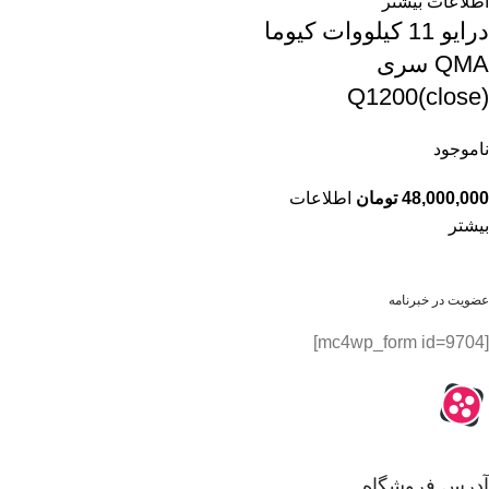
اطلاعات بیشتر
درایو 11 کیلووات کیوما
QMA سری
Q1200(close)
ناموجود
48,000,000
تومان
اطلاعات
بیشتر
عضویت در خبرنامه
[mc4wp_form id=9704]
آدرس فروشگاه