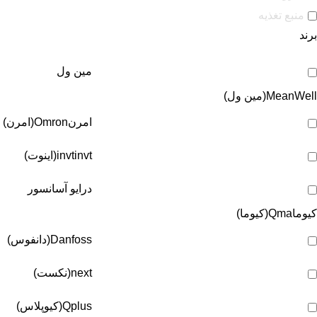
منبع تغذیه
برند
مین ول
MeanWell(مین ول)
امرن
Omron(امرن)
invt(اینوت)
invt
درایو آسانسور
کیوما
Qma(کیوما)
Danfoss(دانفوس)
next(نکست)
Qplus(کیوپلاس)