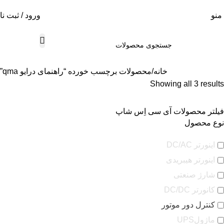
منو
ورود / ثبت نا
خانه
محصولات برچسب خورده “راهنمای درایو qma”
Showing all 3 results
فیلتر محصولات آی سی اِس شاپ
نوع محصول
اینورتر DC/AC
اینورتر هیبریدی
شارژ صنعتی
کانورتر DC/DC
کنترل دور موتور
ماژولUPS