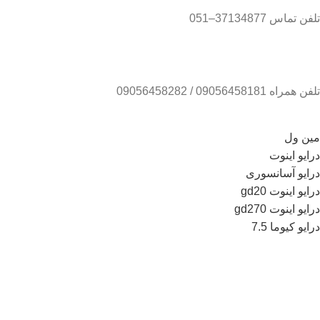
تلفن تماس 37134877–051
تلفن همراه 09056458181 / 09056458282
مین ول
درایو اینوت
درایو آسانسوری
درایو اینوت gd20
درایو اینوت gd270
درایو کیوما 7.5