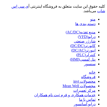
کلیه حقوق این سایت متعلق به فروشگاه اینترنتی آ
ی سی اِس
شاپ
می‌باشد.
منو
دسته بندی ها
منبع تغذیه(AC/DC)
درایو(VFD)
شارژر صنعتی
کانورتر(DC/DC)
اینورتر(DC/AC)
کنترلر(PLC)
پنل لمسی(HMI)
سنسور
خانه
فروشگاه
محصولات invt
محصولات Mean Well
مرکز تعمیرات
خدمات همکاری و فرم ثبت نام همکاران
تماس با ما
درایو آسانسور