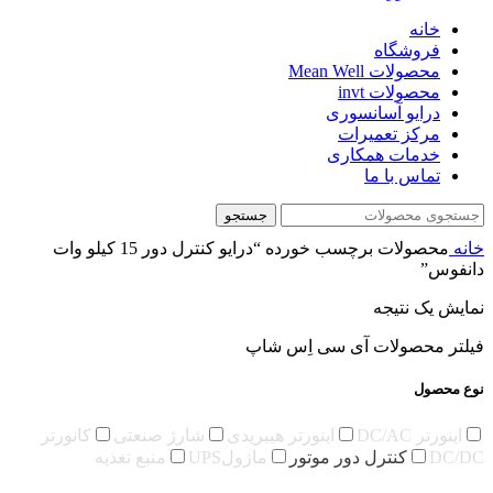
خانه
فروشگاه
محصولات Mean Well
محصولات invt
درایو آسانسوری
مرکز تعمیرات
خدمات همکاری
تماس با ما
جستجو
خانه
محصولات برچسب خورده “درایو کنترل دور 15 کیلو وات
دانفوس”
نمایش یک نتیجه
فیلتر محصولات آی سی اِس شاپ
نوع محصول
اینورتر DC/AC
اینورتر هیبریدی
شارژ صنعتی
کانورتر
DC/DC
کنترل دور موتور
ماژولUPS
منبع تغذیه