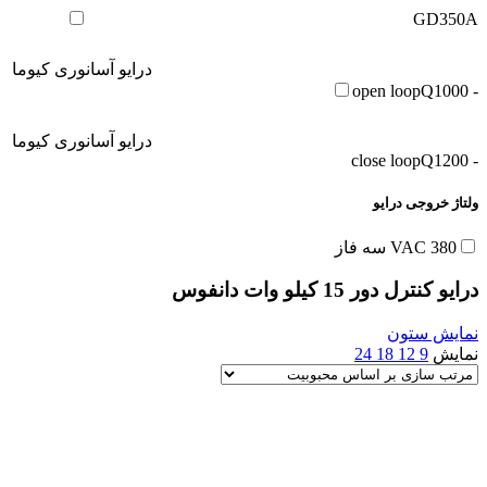
GD350A
درایو آسانوری کیوما
Q1000
- open loop
درایو آسانوری کیوما
Q1200
- close loop
ولتاژ خروجی درایو
380 VAC سه فاز
درایو کنترل دور 15 کیلو وات دانفوس
نمایش ستون
نمایش
9
12
18
24