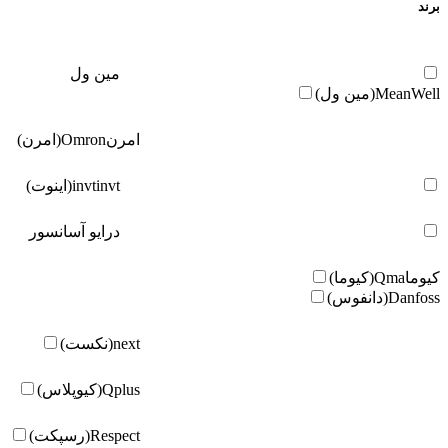
برند
مین ول
MeanWell(مین ول)
امرن
Omron(امرن)
invt(اینوت)
invt
درایو آسانسور
کیوما
Qma(کیوما)
Danfoss(دانفوس)
next(نکست)
Qplus(کیوپلاس)
Respect(رسپکت)