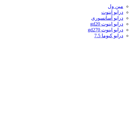
مین ول
درایو اینوت
درایو آسانسوری
درایو اینوت gd20
درایو اینوت gd270
درایو کیوما 7.5