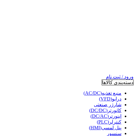
ورود / ثبت نام
دسته‌بندی کالاها
منبع تغذیه(AC/DC)
درایو(VFD)
شارژر صنعتی
کانورتر(DC/DC)
اینورتر(DC/AC)
کنترلر(PLC)
پنل لمسی(HMI)
سنسور