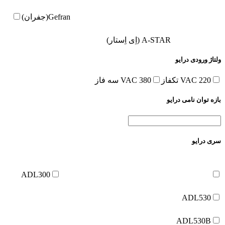
Gefran(جفران)
A-STAR (اِی اِستار)
ولتاژ ورودی درایو
220 VAC تکفاز
380 VAC سه فاز
بازه توان نامی درایو
سری درایو
ADL300
ADL530
ADL530B