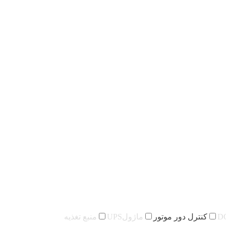
کنترل دور موتور
ماژولUPS
منبع تغذیه