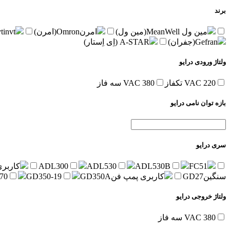
برند
مین ول
MeanWell(مین ول)
امرن
Omron(امرن)
invt(اینوت)
t
Gefran(جفران)
A-STAR (اِی اِستار)
ولتاژ ورودی درایو
220 VAC تکفاز
380 VAC سه فاز
بازه توان نامی درایو
سری درایو
FC51
ADL530B
ADL530
ADL300
کاربری
سنگین
GD27
کاربری پمپ فن
GD350A
GD350-19
70
ولتاژ خروجی درایو
380 VAC سه فاز