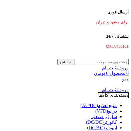
ارسال فوری
برای مشهد و تهران
پشتیبانی 24/7
09056458181
جستجو
ورود / ثبت نام
0
محصول
0
تومان
منو
ورود / ثبت نام
دسته‌بندی کالاها
منبع تغذیه(AC/DC)
درایو(VFD)
شارژر صنعتی
کانورتر(DC/DC)
اینورتر(DC/AC)