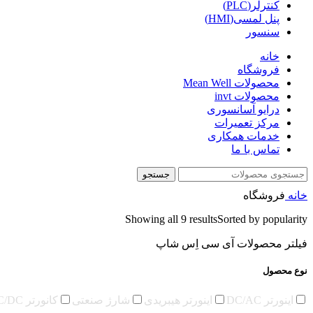
کنترلر(PLC)
پنل لمسی(HMI)
سنسور
خانه
فروشگاه
محصولات Mean Well
محصولات invt
درایو آسانسوری
مرکز تعمیرات
خدمات همکاری
تماس با ما
جستجو
خانه
فروشگاه
Showing all 9 results
Sorted by popularity
فیلتر محصولات آی سی اِس شاپ
نوع محصول
اینورتر DC/AC
اینورتر هیبریدی
شارژ صنعتی
کانورتر DC/DC