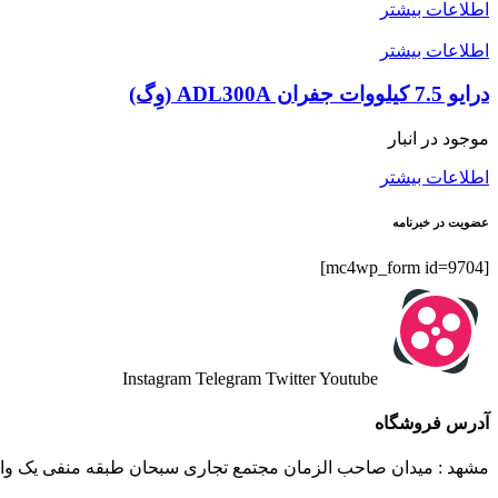
اطلاعات بیشتر
اطلاعات بیشتر
درایو 7.5 کیلووات جفران ADL300A (وِگ)
موجود در انبار
اطلاعات بیشتر
عضویت در خبرنامه
[mc4wp_form id=9704]
Instagram
Telegram
Twitter
Youtube
آدرس فروشگاه
مشهد : میدان صاحب الزمان مجتمع تجاری سبحان طبقه منفی یک واحد 20 پویاکن