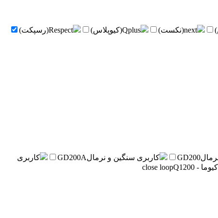
next(نکست)
Qplus(کیوپلاس)
Respect(رسپکت)
رمال
GD200
کاربری سنگین و نرمال
GD200A
کاربری
close loop
Q1200