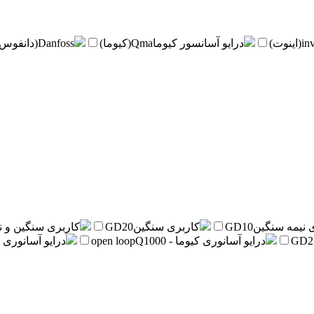
inv
درایو آسانسور کیوما
Qma(کیوما)
Danfoss(دانفوس)
 نیمه سنگین
GD10
کاربری سنگین
GD20
کاربری سنگین و ن
GD2
درایو آسانوری کیوما - open loop
Q1000
درایو آسانوری کیوما - 